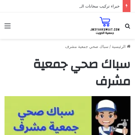
خبراء تركيب سخانات الزهراء الغاز أو الكهرباء مع افضل فني 55348819
البحث عن
الق
الرئيسية
/
سباك صحي جمعية مشرف
سباك صحي جمعية
مشرف