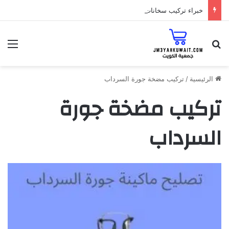
خبراء تركيب سخانات الزهراء الغاز أو الكهرباء مع افضل فني 55348819
البحث عن
الق
الرئيسية
/
تركيب مضخة جورة السرداب
تركيب مضخة جورة
السرداب